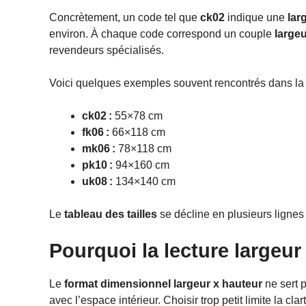
Concrètement, un code tel que
ck02
indique une
lar
environ. À chaque code correspond un couple
largeu
revendeurs spécialisés.
Voici quelques exemples souvent rencontrés dans la 
ck02 :
55×78 cm
fk06 :
66×118 cm
mk06 :
78×118 cm
pk10 :
94×160 cm
uk08 :
134×140 cm
Le
tableau des tailles
se décline en plusieurs ligne
Pourquoi la lecture largeur
Le
format dimensionnel largeur x hauteur
ne sert 
avec l’espace intérieur. Choisir trop petit limite la c