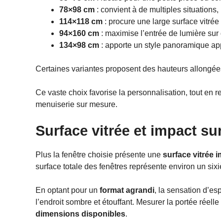
78×98 cm
: convient à de multiples situations
114×118 cm
: procure une large surface vitrée
94×160 cm
: maximise l’entrée de lumière sur
134×98 cm
: apporte un style panoramique ap
Certaines variantes proposent des hauteurs allongées
Ce vaste choix favorise la personnalisation, tout en r
menuiserie sur mesure.
Surface vitrée et impact su
Plus la fenêtre choisie présente une
surface vitrée 
surface totale des fenêtres représente environ un six
En optant pour un
format agrandi
, la sensation d’e
l’endroit sombre et étouffant. Mesurer la portée réell
dimensions disponibles
.