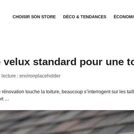
CHOISIR SON STORE
DÉCO & TENDANCES
ÉCONOMIE
de velux standard pour une t
lecture : environ
placeholder
ovation touche la toiture, beaucoup s’interrogent sur les taill
ort …