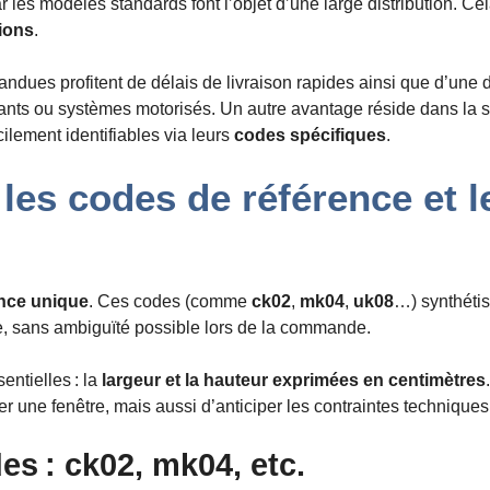
ar les modèles standards font l’objet d’une large distribution. C
ions
.
épandues profitent de délais de livraison rapides ainsi que d’une
ulants ou systèmes motorisés. Un autre avantage réside dans la 
acilement identifiables via leurs
codes spécifiques
.
s codes de référence et le
ence unique
. Ces codes (comme
ck02
,
mk04
,
uk08
…) synthétis
ée, sans ambiguïté possible lors de la commande.
ntielles : la
largeur et la hauteur exprimées en centimètres
r une fenêtre, mais aussi d’anticiper les contraintes techniques 
es : ck02, mk04, etc.